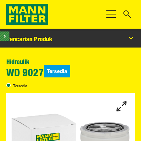
Beralih Navigas
Pencarian Produk
Hidraulik
Tersedia
WD 9027
Tersedia