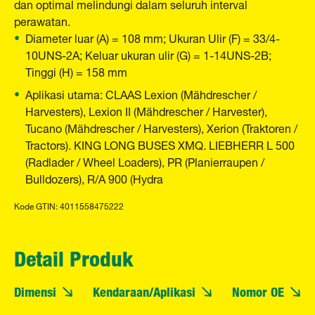
dan optimal melindungi dalam seluruh interval
perawatan.
Diameter luar (A) = 108 mm; Ukuran Ulir (F) = 33/4-
10UNS-2A; Keluar ukuran ulir (G) = 1-14UNS-2B;
Tinggi (H) = 158 mm
Aplikasi utama: CLAAS Lexion (Mähdrescher /
Harvesters), Lexion II (Mähdrescher / Harvester),
Tucano (Mähdrescher / Harvesters), Xerion (Traktoren /
Tractors). KING LONG BUSES XMQ. LIEBHERR L 500
(Radlader / Wheel Loaders), PR (Planierraupen /
Bulldozers), R/A 900 (Hydra
Kode GTIN: 4011558475222
Detail Produk
Dimensi
Kendaraan/Aplikasi
Nomor OE