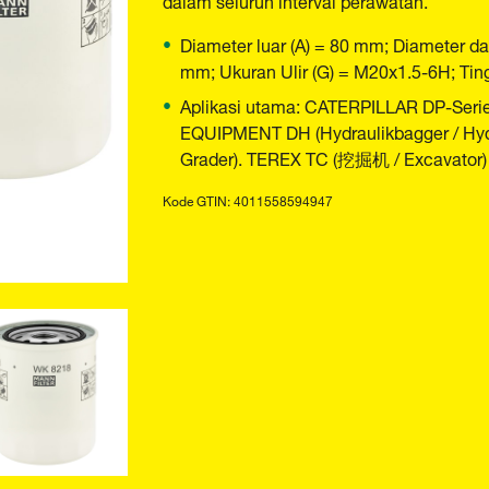
Diameter luar (A) = 80 mm; Diameter da
mm; Ukuran Ulir (G) = M20x1.5-6H; Tin
Aplikasi utama: CATERPILLAR DP-Seri
EQUIPMENT DH (Hydraulikbagger / Hydr
Grader). TEREX TC (挖掘机 / Excavator)
Kode GTIN: 4011558594947