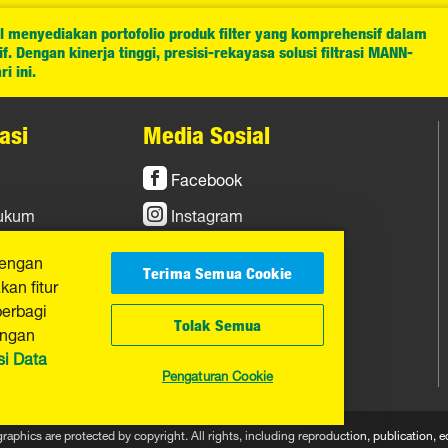
l menyediakan portofolio produk filter yang komprehensif dalam
. Dengan kinerja tinggi, presisi-rekayasa solusi filtrasi MANN-
i ini.
asi
Media Sosial
Facebook
Hukum
Instagram
YouTube
dengan
Terima Semua Cookie
an fitur
berbagi
Tolak Semua
engan
si Data
Pengaturan Cookie
graphics are protected by copyright. All rights, including reproduction, publicatio