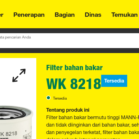
er
Penerapan
Bagian
Dinas
Temukan
ta pencarian Anda
Filter bahan bakar
WK 8218
Tersedia
Tersedia
Tentang produk ini
Filter bahan bakar bermutu tinggi MANN-
dan tidak diinginkan dari bahan bakar, 
dan penyegelan terketat, filter bahan bak
dalam seluruh interval perawatan.