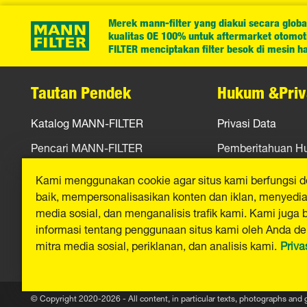
Merek mann-filter yang diakui secara globa
kualitas OE 100% untuk aftermarket otomotif
FILTER menciptakan filter besok di mesin har
Tautan Pendek
Hukum &Priv
Katalog MANN-FILTER
Privasi Data
Pencari MANN-FILTER
Pemberitahuan 
Peras
Jejak
Kami menggunakan cookie agar situs kami berfungsi 
baik, mempersonalisasikan konten dan iklan, menyediak
Kontak
media sosial, dan menganalisis trafik kami. Kami juga 
informasi tentang penggunaan situs kami oleh Anda d
mitra media sosial, periklanan, dan analisis kami.
Priva
© Copyright 2020-2026 - All content, in particular texts, photographs and 