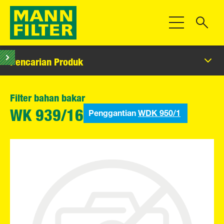
Beralih Navigas
Pencarian Produk
Filter bahan bakar
Penggantian
WDK 950/1
WK 939/16