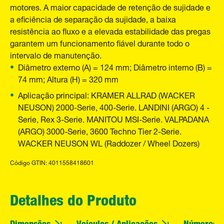
motores. A maior capacidade de retenção de sujidade e
a eficiência de separação da sujidade, a baixa
resistência ao fluxo e a elevada estabilidade das pregas
garantem um funcionamento fiável durante todo o
intervalo de manutenção.
Diâmetro externo (A) = 124 mm; Diâmetro interno (B) =
74 mm; Altura (H) = 320 mm
Aplicação principal: KRAMER ALLRAD (WACKER
NEUSON) 2000-Serie, 400-Serie. LANDINI (ARGO) 4 -
Serie, Rex 3-Serie. MANITOU MSI-Serie. VALPADANA
(ARGO) 3000-Serie, 3600 Techno Tier 2-Serie.
WACKER NEUSON WL (Raddozer / Wheel Dozers)
Código GTIN: 4011558418601
Detalhes do Produto
Dimensões
Veículos / Aplicações
Números O