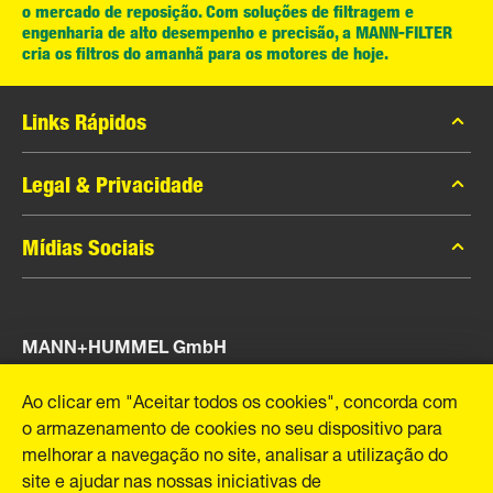
o mercado de reposição. Com soluções de filtragem e
engenharia de alto desempenho e precisão, a MANN-FILTER
cria os filtros do amanhã para os motores de hoje.
Links Rápidos
Catálogo MANN-FILTER
Legal & Privacidade
Contato
Privacidade de dados
Mídias Sociais
Aviso legal
Facebook
Imprint
MANN+HUMMEL GmbH
Instagram
YouTube
Schwieberdinger Rua 126
Ao clicar em "Aceitar todos os cookies", concorda com
71636 Ludwigsburg
o armazenamento de cookies no seu dispositivo para
Tel. +49 (7141) 98-0
melhorar a navegação no site, analisar a utilização do
Fax +49 (7141) 98-2545
site e ajudar nas nossas iniciativas de