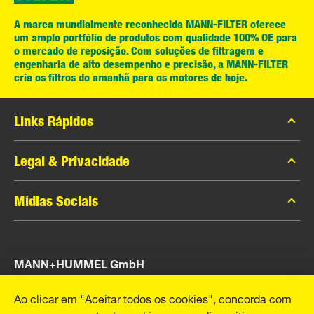
A marca mundialmente reconhecida MANN-FILTER oferece
um amplo portfólio de produtos com qualidade 100% OE para
o mercado de reposição. Com soluções de filtragem e
engenharia de alto desempenho e precisão, a MANN-FILTER
cria os filtros do amanhã para os motores de hoje.
Links Rápidos
Catálogo MANN-FILTER
Legal & Privacidade
Contato
Privacidade de dados
Mídias Sociais
Aviso legal
Facebook
Imprint
MANN+HUMMEL GmbH
Instagram
YouTube
Schwieberdinger Rua 126
Ao clicar em "Aceitar todos os cookies", concorda com
71636 Ludwigsburg