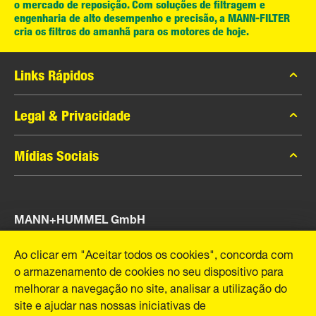
o mercado de reposição. Com soluções de filtragem e
engenharia de alto desempenho e precisão, a MANN-FILTER
cria os filtros do amanhã para os motores de hoje.
Links Rápidos
Catálogo MANN-FILTER
Legal & Privacidade
Contato
Privacidade de dados
Mídias Sociais
Aviso legal
Facebook
Imprint
MANN+HUMMEL GmbH
Instagram
YouTube
Schwieberdinger Rua 126
Ao clicar em "Aceitar todos os cookies", concorda com
71636 Ludwigsburg
o armazenamento de cookies no seu dispositivo para
Tel. +49 (7141) 98-0
melhorar a navegação no site, analisar a utilização do
Fax +49 (7141) 98-2545
site e ajudar nas nossas iniciativas de