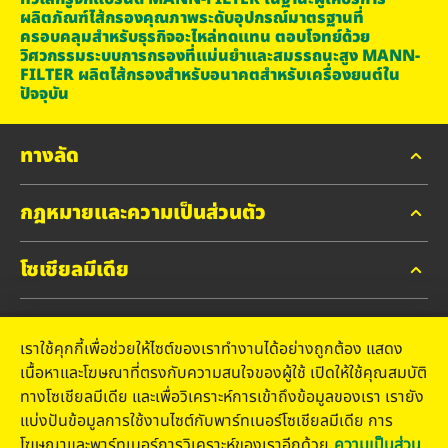
ผลิตภัณฑ์ไส้กรองคุณภาพระดับอุปกรณ์มาตรฐานที่
ครอบคลุมสำหรับธุรกิจอะไหล่ทดแทน ตอบโจทย์ด้วย
วิศวกรรมระบบการกรองที่แม่นยำและสมรรถนะสูง MANN-
FILTER ผลิตไส้กรองสำหรับอนาคตสำหรับเครื่องยนต์ใน
ปัจจุบัน
ทางลัด
กฎหมายและความเป็นส่วนตัว
MANN-FILTER แค็ตตาล็อก
MANN-FILTER ค้นหาผู้จำหน่าย
โซเชียลมีเดีย
ความเป็นส่วนตัว
ติดต่อ
ประกาศทางกฎหมาย
Facebook
สำนักพิมพ์
เราใช้คุกกี้เพื่อช่วยให้ไซต์ของเราทำงานได้อย่างถูกต้อง แสดง
บริษัท มันน์ แอนด์ ฮุมเมิล (ประเทศไทย) จำกัด
Instagram
เนื้อหาและโฆษณาที่ตรงกับความสนใจของผู้ใช้ เปิดให้ใช้คุณสมบัติ
ทางโซเชียลมีเดีย และเพื่อวิเคราะห์การเข้าถึงข้อมูลของเรา เรายัง
YouTube
เลขที่ 152 อาคารชาร์เตอร์ สแควร์ ห้องเลขที่ 11-06 ชั้น 11 ถนน
แบ่งปันข้อมูลการใช้งานไซต์กับพาร์ทเนอร์โซเชียลมีเดีย การ
สาทรเหนือ แขวงสีลม เขตบางรัก กรุงเทพมหานคร 10500
โฆษณาและพาร์ทเนอร์การวิเคราะห์ของเราอีกด้วย
ความเป็นส่วน