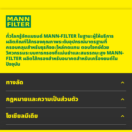
ทั่วโลกรู้จักแบรนด์ MANN-FILTER ในฐานะผู้ให้บริการ
ผลิตภัณฑ์ไส้กรองคุณภาพระดับอุปกรณ์มาตรฐานที่
ครอบคลุมสำหรับธุรกิจอะไหล่ทดแทน ตอบโจทย์ด้วย
วิศวกรรมระบบการกรองที่แม่นยำและสมรรถนะสูง MANN-
FILTER ผลิตไส้กรองสำหรับอนาคตสำหรับเครื่องยนต์ใน
ปัจจุบัน
ทางลัด
กฎหมายและความเป็นส่วนตัว
MANN-FILTER แค็ตตาล็อก
MANN-FILTER ค้นหาผู้จำหน่าย
โซเชียลมีเดีย
ความเป็นส่วนตัว
ติดต่อ
ประกาศทางกฎหมาย