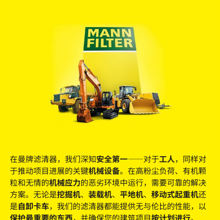
在曼牌滤清器，我们深知
安全第一
——对于
工人
，同样对
于推动项目进展的关键
机械设备
。在高粉尘负荷、有机颗
粒和无情的
机械应力
的恶劣环境中运行，需要可靠的解决
方案。无论是
挖掘机
、
装载机
、
平地机
、
移动式起重机
还
是
自卸卡车
，我们的滤清器都能提供无与伦比的性能，以
保护最重要的东西
，并确保您的建筑项目
按计划进行
。