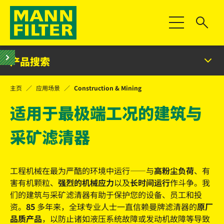
切换导航
产品搜索
主页
应用场景
Construction & Mining
适用于最极端工况的建筑与
采矿滤清器
工程机械在最为严酷的环境中运行——与
高粉尘负荷
、有
害有机颗粒、
强烈的机械应力
以及
长时间运行
作斗争。我
们的建筑与采矿滤清器有助于保护您的设备、员工和投
资。
85
多年来，全球专业人士一直信赖曼牌滤清器的
原厂
品质产品
，以防止诸如液压系统故障或发动机故障等导致