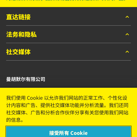
直达链接
法务和隐私
目录
联系
社交媒体
数据隐私
法务申明
曼牌滤清器官微
版本说明
曼胡默尔有限公司
曼胡默尔管理（上海）有限公司
我们使用 Cookie 以允许我们网站的正常工作、个性化设
上海嘉定工业区兴庆路168号
计内容和广告、提供社交媒体功能并分析流量。我们还同
邮编：201807
社交媒体、广告和分析合作伙伴分享有关您使用我们网站
电话: (86) 021 6185 0208
的信息。
传真: (86) 021 6185 0208
接受所有 Cookie