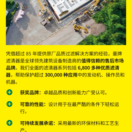
凭借超过 85 年提供原厂品质过滤解决方案的经验，曼牌
滤清器是全球领先建筑设备制造商的
值得信赖的售后市场
品牌
。我们全面的滤清器系列包括
6,800 多种优质滤清
器
，帮助保护超过
300,000 种应用
中的发动机、操作员和
机器。
获奖品牌：
卓越品质和创新能力广受认可。
可靠的性能：
设计用于在最严酷的条件下轻松运
行。
可持续发展承诺：
采用最新的环保材料和工艺生
产。