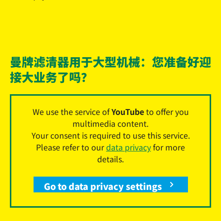
曼牌滤清器用于大型机械：您准备好迎
接大业务了吗？
We use the service of
YouTube
to offer you
multimedia content.
Your consent is required to use this service.
Please refer to our
data privacy
for more
details.
Go to data privacy settings