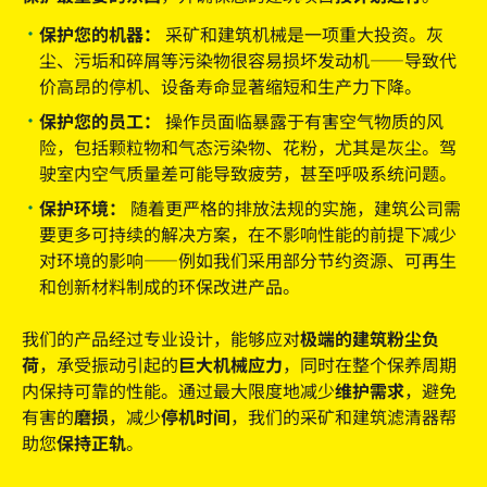
保护您的机器：
采矿和建筑机械是一项重大投资。灰
尘、污垢和碎屑等污染物很容易损坏发动机——导致代
价高昂的停机、设备寿命显著缩短和生产力下降。
保护您的员工：
操作员面临暴露于有害空气物质的风
险，包括颗粒物和气态污染物、花粉，尤其是灰尘。驾
驶室内空气质量差可能导致疲劳，甚至呼吸系统问题。
保护环境：
随着更严格的排放法规的实施，建筑公司需
要更多可持续的解决方案，在不影响性能的前提下减少
对环境的影响——例如我们采用部分节约资源、可再生
和创新材料制成的环保改进产品。
我们的产品经过专业设计，能够应对
极端的建筑粉尘负
荷
，承受振动引起的
巨大机械应力
，同时在整个保养周期
内保持可靠的性能。通过最大限度地减少
维护需求
，避免
有害的
磨损
，减少
停机时间
，我们的采矿和建筑滤清器帮
助您
保持正轨
。