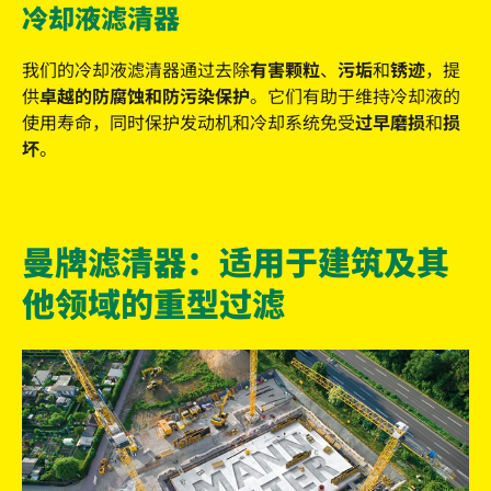
冷却液滤清器
我们的冷却液滤清器通过去除
有害颗粒
、
污垢
和
锈迹
，提
供
卓越的防腐蚀和防污染保护
。它们有助于维持冷却液的
使用寿命，同时保护发动机和冷却系统免受
过早磨损
和
损
坏
。
曼牌滤清器：适用于建筑及其
他领域的重型过滤