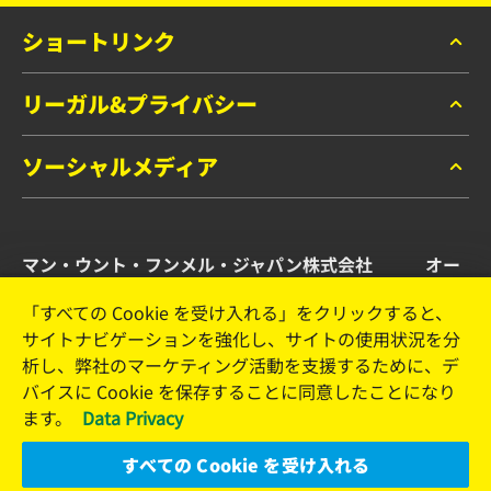
ショートリンク
リーガル&プライバシー
マンフィルター カタログ
お問い合わせ
ソーシャルメディア
データプライバシー
リーガルノーティス
Facebook
インプリント
マン・ウント・フンメル・ジャパン株式会社 オー
Instagram
トモーティブ・アフターマーケット事業部
YouTube
「すべての Cookie を受け入れる」をクリックすると、
サイトナビゲーションを強化し、サイトの使用状況を分
横浜市港北区新横浜2-15-10 YS新横浜ビル2F
析し、弊社のマーケティング活動を支援するために、デ
Tel. +81 (45) 470 4611
バイスに Cookie を保存することに同意したことになり
Email: info.jp@mann-hummel.com
ます。
Data Privacy
The Company
Jobs & Career
すべての Cookie を受け入れる