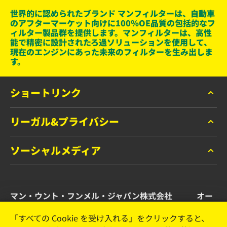
世界的に認められたブランド マンフィルターは、自動車
のアフターマーケット向けに100％OE品質の包括的なフ
ィルター製品群を提供します。マンフィルターは、高性
能で精密に設計されたろ過ソリューションを使用して、
現在のエンジンにあった未来のフィルターを生み出しま
す。
ショートリンク
リーガル&プライバシー
マンフィルター カタログ
お問い合わせ
ソーシャルメディア
データプライバシー
リーガルノーティス
Facebook
インプリント
マン・ウント・フンメル・ジャパン株式会社 オー
Instagram
トモーティブ・アフターマーケット事業部
YouTube
「すべての Cookie を受け入れる」をクリックすると、