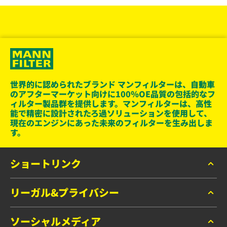
世界的に認められたブランド マンフィルターは、自動車
のアフターマーケット向けに100％OE品質の包括的なフ
ィルター製品群を提供します。マンフィルターは、高性
能で精密に設計されたろ過ソリューションを使用して、
現在のエンジンにあった未来のフィルターを生み出しま
す。
ショートリンク
リーガル&プライバシー
マンフィルター カタログ
お問い合わせ
ソーシャルメディア
データプライバシー