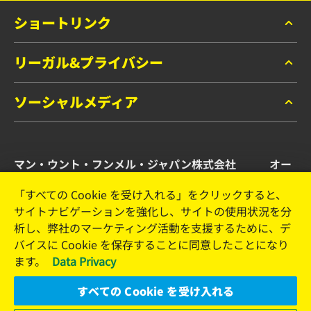
ショートリンク
リーガル&プライバシー
マンフィルター カタログ
お問い合わせ
ソーシャルメディア
データプライバシー
リーガルノーティス
Facebook
インプリント
マン・ウント・フンメル・ジャパン株式会社 オー
Instagram
トモーティブ・アフターマーケット事業部
YouTube
「すべての Cookie を受け入れる」をクリックすると、
サイトナビゲーションを強化し、サイトの使用状況を分
横浜市港北区新横浜2-15-10 YS新横浜ビル2F
析し、弊社のマーケティング活動を支援するために、デ
Tel. +81 (45) 470 4611
バイスに Cookie を保存することに同意したことになり
Email: info.jp@mann-hummel.com
ます。
Data Privacy
The Company
Jobs & Career
すべての Cookie を受け入れる