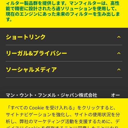
ィルター製品群を提供します。マンフィルターは、高性
能で精密に設計されたろ過ソリューションを使用して、
現在のエンジンにあった未来のフィルターを生み出しま
す。
ショートリンク
リーガル&プライバシー
マンフィルター カタログ
お問い合わせ
ソーシャルメディア
データプライバシー
リーガルノーティス
Facebook
インプリント
マン・ウント・フンメル・ジャパン株式会社 オー
Instagram
トモーティブ・アフターマーケット事業部
YouTube
「すべての Cookie を受け入れる」をクリックすると、
サイトナビゲーションを強化し、サイトの使用状況を分
横浜市港北区新横浜2-15-10 YS新横浜ビル2F
析し、弊社のマーケティング活動を支援するために、デ
Tel. +81 (45) 470 4611