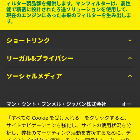
ィルター製品群を提供します。マンフィルターは、高性
能で精密に設計されたろ過ソリューションを使用して、
現在のエンジンにあった未来のフィルターを生み出しま
す。
ショートリンク
リーガル&プライバシー
マンフィルター カタログ
お問い合わせ
ソーシャルメディア
データプライバシー
リーガルノーティス
Facebook
インプリント
マン・ウント・フンメル・ジャパン株式会社 オー
Instagram
トモーティブ・アフターマーケット事業部
YouTube
「すべての Cookie を受け入れる」をクリックすると、
サイトナビゲーションを強化し、サイトの使用状況を分
横浜市港北区新横浜2-15-10 YS新横浜ビル2F
析し、弊社のマーケティング活動を支援するために、デ
Tel. +81 (45) 470 4611