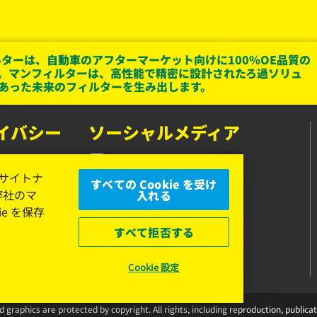
ターは、自動車のアフターマーケット向けに100％OE品質の
。マンフィルターは、高性能で精密に設計されたろ過ソリュ
あった未来のフィルターを生み出します。
イバシー
ソーシャルメディア
Facebook
、サイトナ
すべての Cookie を受け
Instagram
弊社のマ
入れる
e を保存
YouTube
すべて拒否する
Cookie 設定
nd graphics are protected by copyright. All rights, including reproduction, publ