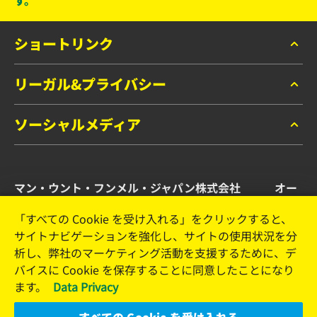
ショートリンク
リーガル&プライバシー
マンフィルター カタログ
お問い合わせ
ソーシャルメディア
データプライバシー
リーガルノーティス
Facebook
インプリント
マン・ウント・フンメル・ジャパン株式会社 オー
Instagram
トモーティブ・アフターマーケット事業部
YouTube
「すべての Cookie を受け入れる」をクリックすると、
サイトナビゲーションを強化し、サイトの使用状況を分
横浜市港北区新横浜2-15-10 YS新横浜ビル2F
析し、弊社のマーケティング活動を支援するために、デ
Tel. +81 (45) 470 4611
バイスに Cookie を保存することに同意したことになり
Email: info.jp@mann-hummel.com
ます。
Data Privacy
The Company
Jobs & Career