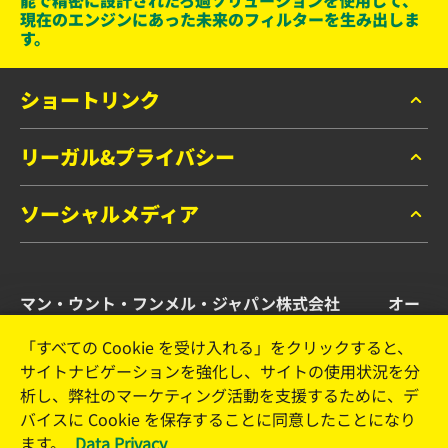
能で精密に設計されたろ過ソリューションを使用して、
現在のエンジンにあった未来のフィルターを生み出しま
す。
ショートリンク
リーガル&プライバシー
マンフィルター カタログ
お問い合わせ
ソーシャルメディア
データプライバシー
リーガルノーティス
Facebook
インプリント
マン・ウント・フンメル・ジャパン株式会社 オー
Instagram
トモーティブ・アフターマーケット事業部
YouTube
「すべての Cookie を受け入れる」をクリックすると、
サイトナビゲーションを強化し、サイトの使用状況を分
横浜市港北区新横浜2-15-10 YS新横浜ビル2F
析し、弊社のマーケティング活動を支援するために、デ
Tel. +81 (45) 470 4611
バイスに Cookie を保存することに同意したことになり
Email: info.jp@mann-hummel.com
ます。
Data Privacy