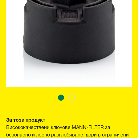
За този продукт
Висококачествени ключове MANN-FILTER за
безопасно и лесно разглобяване, дори в ограничени