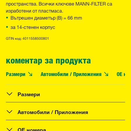
пространства. Всички ключове MANN-FILTER са
изработени от пластмаса.
Вътрешен диаметър (B) = 66 mm
за 14-стенен корпус
GTIN код: 4011558500801
коментар за продукта
Размери
Автомобили / Приложения
OE но
Размери
Автомобили / Приложения
OE номера