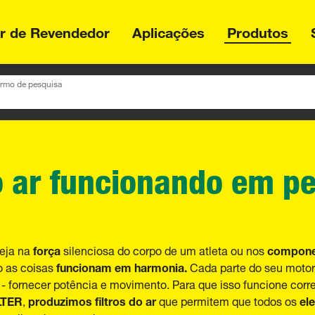
or de Revendedor
Aplicações
Produtos
ermo de pesquisa
do ar funcionando em p
força
compone
Seja na
silenciosa do corpo de um atleta ou nos
funcionam em harmonia.
o as coisas
Cada parte do seu motor
 - fornecer potência e movimento. Para que isso funcione corr
LTER
produzimos filtros do ar
el
,
que permitem que todos os