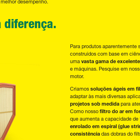
 melhor desempenho.
a diferença.
Para produtos aparentemente 
construídos com base em ciên
vasta gama de excelentes
uma
e máquinas. Pesquise em nosso 
motor.
soluções ágeis em fi
Criamos
adaptar às mais diversas apli
projetos sob medida
para ate
filtro do ar em f
Como nosso
que aumenta a capacidade de f
enrolado em espiral
(glue str
consistência
das dobras do fil