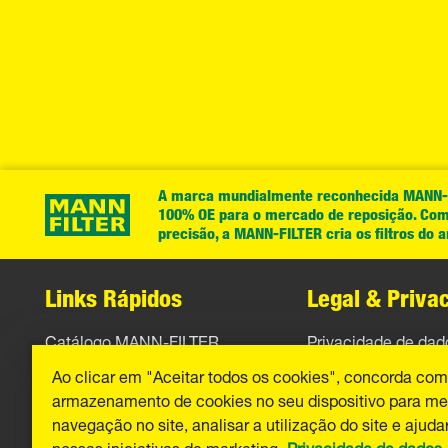
A marca mundialmente reconhecida MANN-FI
100% OE para o mercado de reposição. Com 
precisão, a MANN-FILTER cria os filtros do
Links Rápidos
Legal & Priva
Catálogo MANN-FILTER
Privacidade de dad
Ao clicar em "Aceitar todos os cookies", concorda com
Contato
Aviso legal
armazenamento de cookies no seu dispositivo para me
Imprint
navegação no site, analisar a utilização do site e ajuda
nossas iniciativas de marketing.
Privacidade de dados