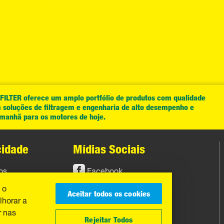
LTER oferece um amplo portfólio de produtos com qualidade
soluções de filtragem e engenharia de alto desempenho e
 amanhã para os motores de hoje.
cidade
Mídias Sociais
os
Facebook
 o
Instagram
Aceitar todos os cookies
lhorar a
YouTube
r nas
Rejeitar Todos