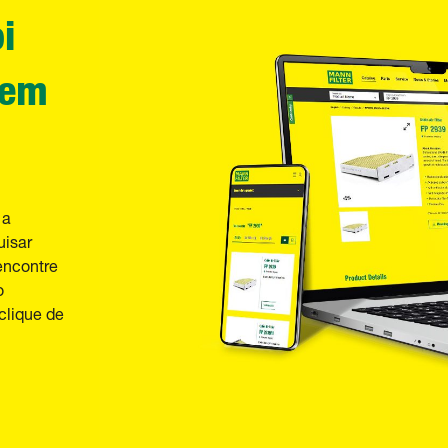
i
 em
 a
uisar
encontre
o
clique de