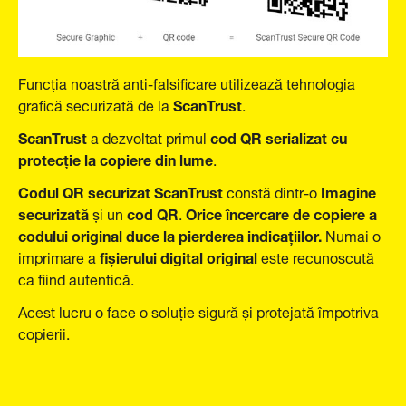
Funcția noastră anti-falsificare utilizează tehnologia
ScanTrust
grafică securizată de la
.
ScanTrust
cod QR serializat cu
a dezvoltat primul
protecție la copiere din lume
.
Codul QR securizat ScanTrust
Imagine
constă dintr-o
securizată
cod QR
Orice încercare de copiere a
și un
.
codului original duce la pierderea indicațiilor.
Numai o
fișierului digital original
imprimare a
este recunoscută
ca fiind autentică.
Acest lucru o face o soluție sigură și protejată împotriva
copierii.