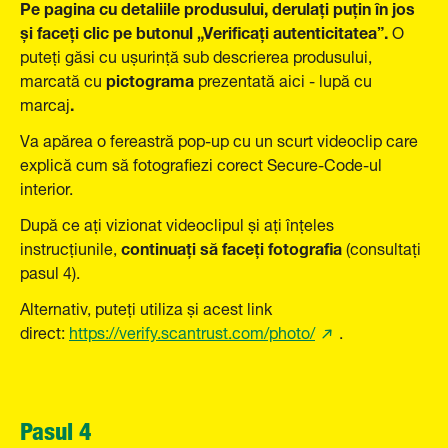
Pe pagina cu detaliile produsului, derulați puțin în jos
și faceți clic pe butonul „Verificați autenticitatea”.
O
puteți găsi cu ușurință sub descrierea produsului,
pictograma
marcată cu
prezentată aici - lupă cu
.
marcaj
Va apărea o fereastră pop-up cu un scurt videoclip care
explică cum să fotografiezi corect Secure-Code-ul
interior.
După ce ați vizionat videoclipul și ați înțeles
continuați să faceți fotografia
instrucțiunile,
(consultați
pasul 4).
Alternativ, puteți utiliza și acest link
direct:
https://verify.scantrust.com/photo/
.
Pasul 4