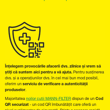
Înțelegem provocările afacerii dvs. zilnice și vrem să
știți că suntem aici pentru a vă ajuta.
Pentru susținerea
dvs. și a operațiunilor dvs. în cel mai bun mod posibil,
serviciu de verificare a autenticității
oferim un
produselor
.
Cod
Majoritatea
noilor cutii MANN-FILTER
dispun de un
QR securizat
-
un cod QR îmbunătățit care oferă un
nivel suplimentar de siguranță. Printr-o scanare rapidă,