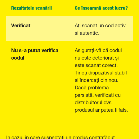
Rezultatele scanării
Ce înseamnă acest lucru?
Verificat
Ați scanat un cod activ
și autentic.
Nu s-a putut verifica
Asigurați-vă că codul
codul
nu este deteriorat și
este scanat corect.
Țineți dispozitivul stabil
și încercați din nou.
Dacă problema
persistă, verificați cu
distribuitorul dvs. -
produsul ar putea fi fals.
În cazul în care suspectați un produs contrafăcut,