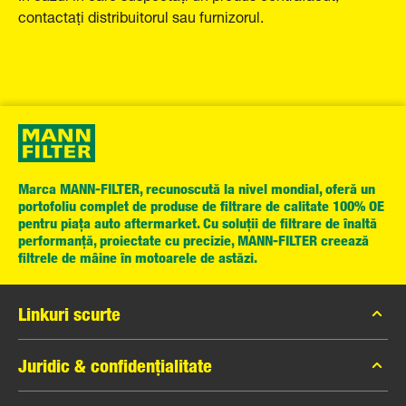
contactați distribuitorul sau furnizorul.
Marca MANN-FILTER, recunoscută la nivel mondial, oferă un
portofoliu complet de produse de filtrare de calitate 100% OE
pentru piața auto aftermarket. Cu soluții de filtrare de înaltă
performanță, proiectate cu precizie, MANN-FILTER creează
filtrele de mâine în motoarele de astăzi.
Linkuri scurte
Catalogul MANN-FILTER
Juridic & confidențialitate
Contact