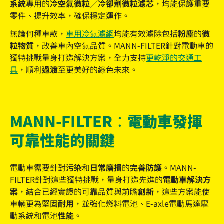
系統
專用的
冷空氣微粒／冷卻劑微粒濾芯
，均能保護重要
零件、提升效率，確保穩定運作。
無論何種車款，
車用冷氣濾網
均能有效濾除包括
粉塵
的
微
粒物質
，改善車內空氣品質。MANN-FILTER針對電動車的
獨特挑戰量身打造解決方案，全力支持
更乾淨的交通工
具
，順利
過渡
至更美好的綠色未來。
MANN-FILTER：電動車發揮
可靠性能的關鍵
電動車需要針對
污染
和
日常磨損
的
完善防護
。MANN-
FILTER針對這些獨特挑戰，量身打造先進的
電動車解決方
案
，結合已經實證的可靠品質與前瞻
創新
，這些方案能使
車輛更為堅固
耐用
，並強化燃料電池、E-axle電動馬達驅
動系統和電池
性能
。