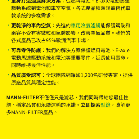
量身打造過濾解決方案：
從燃料電池、E-axle電動馬達
驅動系統到電池和車室空氣，各式產品種類涵蓋替代車
款系統的多樣需求。
更乾淨的車內空氣：
先進的
車用冷氣濾網
能保護駕駛和
乘客不受有害微粒和氣體影響，改善空氣品質。我們的
各式產品已攻占95%歐洲汽車市場。
可靠零件防護：
我們的解決方案保護燃料電池、E-axle
電動馬達驅動系統和電池等重要零件，延長使用壽命，
同時維持最佳性能。
品質廣受認可：
全球團隊網羅逾1,200名研發專家，提供
原廠品質與穩定性能。
MANN-FILTER
不僅僅只是濾芯，我們同時帶給您最佳性
能、穩定品質和永續運輸的承諾。
立即探索
型錄
，瞭解更
多MANN-FILTER產品。