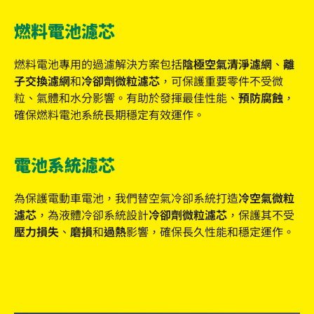
燃料電池濾芯
燃料電池專用的過濾解決方案包括
陰極空氣清淨濾網
、
離
子交換濾網
和
冷卻劑微粒濾芯
，可保護重要零件不受微
粒、氣體和水分影響。有助於發揮最佳性能、
預防腐蝕
，
確保燃料電池系統長期穩定有效運作。
電池系統濾芯
為保護電動車電池，我們替空氣冷卻系統打造
冷空氣微粒
濾芯
，為液體冷卻系統設計
冷卻劑微粒濾芯
，保護其不受
壓力損失
、
磨損
和
過熱
影響，確保長久性能和穩定運作。