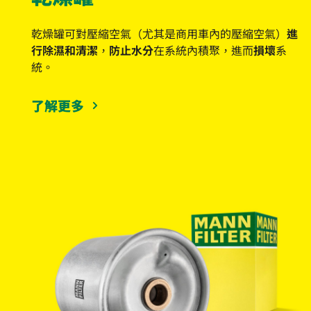
乾燥罐可對壓縮空氣（尤其是商用車內的壓縮空氣）
進
行除濕和清潔
，
防止水分
在系統內積聚，進而
損壞
系
統。
了解更多