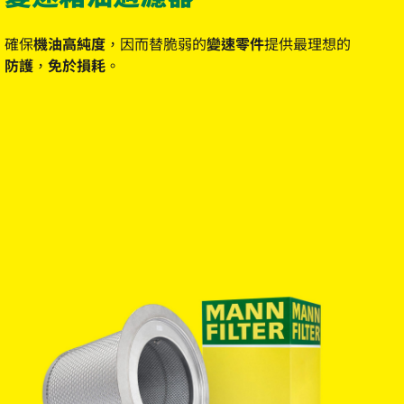
確保
機油高純度
，因而替脆弱的
變速零件
提供最理想的
防護
，
免於損耗
。