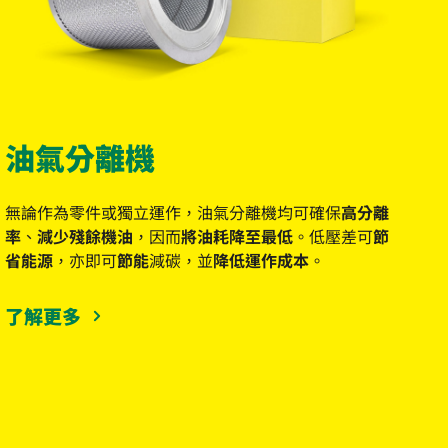
油氣分離機
無論作為零件或獨立運作，油氣分離機均可確保
高分離
率
、
減少殘餘機油
，因而
將油耗降至最低
。低壓差可
節
省能源
，亦即可
節能
減碳，並
降低運作成本
。
了解更多