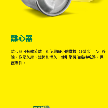
離心器
離心器可
有效分離
，即使
最細小的微粒
（1微米）也可移
除，像是灰塵、鐵鏽和煤灰，使
引擎機油維持乾淨
，
保
護零件
。