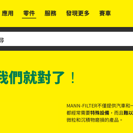
應用
零件
服務
發現更多
賽車
我們就對了！
MANN-FILTER不僅提供汽車
都經常需要
特殊設備
，而且
難以
微粒和沉積物磨損的產品。