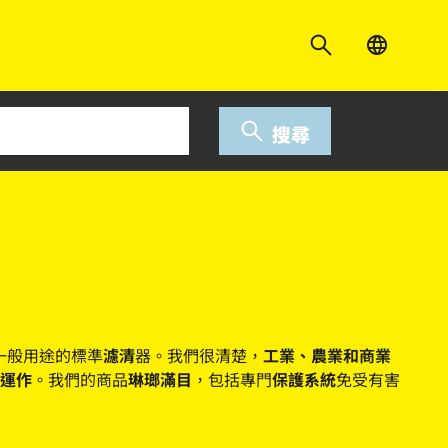
搜尋
和一般用途的標準
濾清
器。我們很清楚，
工業、農業和商業
運作
。我們的商品
琳瑯滿目
，包括專門
保護系統
免受有害