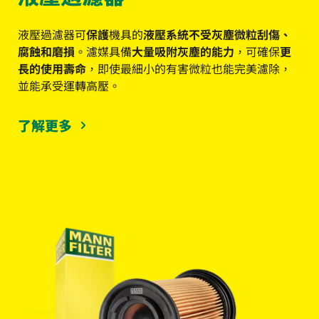
液壓過濾器可
保護
機具的
液壓系統不受灰塵微粒刮傷、
腐蝕和磨損
。濾媒具備
大量吸附灰塵的能力
，可確保
更
長的使用壽命
，即使最細小的有害微粒也能完美濾除，
並能承受運轉高壓。
了解更多