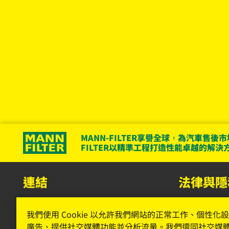
MANN-FILTER享譽全球，為汽車售後
FILTER以精準工程打造性能卓越的解
連結
法律與隱
MANN-FILTER 目錄
資料隱私
我們使用 Cookie 以允許我們網站的正常工作、個性化
MANN-FILTER 庫存的經銷商
法律聲明
廣告、提供社交媒體功能並分析流量。我們還同社交媒