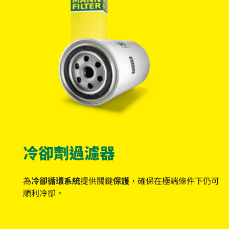
冷卻劑過濾器
為
冷卻循環系統
提供關鍵
保護
，確保在極端條件下仍可
順利冷卻。